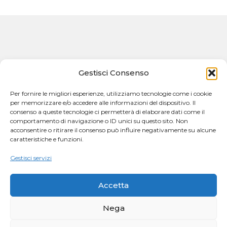
Gestisci Consenso
Per fornire le migliori esperienze, utilizziamo tecnologie come i cookie
per memorizzare e/o accedere alle informazioni del dispositivo. Il
consenso a queste tecnologie ci permetterà di elaborare dati come il
Via Giovanni Falcone, 91029 Santa Ninfa TP
comportamento di navigazione o ID unici su questo sito. Non
acconsentire o ritirare il consenso può influire negativamente su alcune
caratteristiche e funzioni.
Gestisci servizi
Accetta
Nega
RANDAZZO DOMENICO SRL P. IVA 02217170816